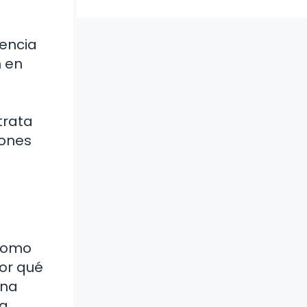
dencia
n en
trata
iones
 como
por qué
una
 a