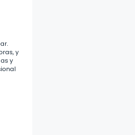
ar.
oras, y
das y
ional