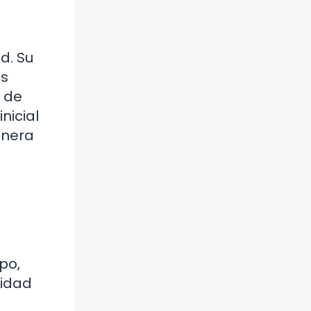
d. Su
es
o de
nicial
anera
po,
vidad