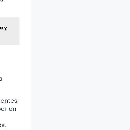
a y
a
ientes.
par en
s,