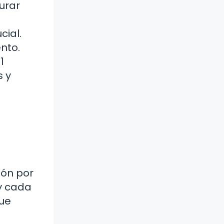
urar
cial.
nto.
1
s y
ión por
y cada
que