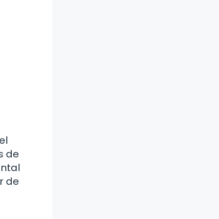
el
s de
ntal
r de