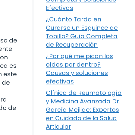
Efectivas
¿Cuánto Tarda en
Curarse un Esguince de
Tobillo? Guía Completa
eso de
de Recuperación
ente
¿Por qué me pican los
son
oídos por dentro?
ica es
Causas y soluciones
n este
efectivas
a de
Clínica de Reumatología
ara
y Medicina Avanzada Dr.
ndo de
García Meijide: Expertos
en Cuidado de la Salud
Articular