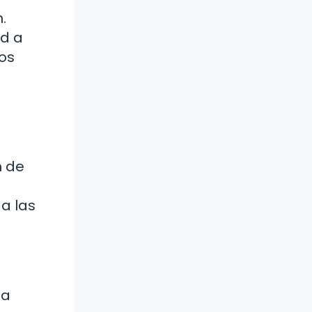
.
ad a
los
n de
 a las
na