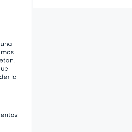
 una
lamos
etan.
que
der la
mentos