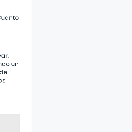
n
 Cuanto
var,
endo un
 de
os