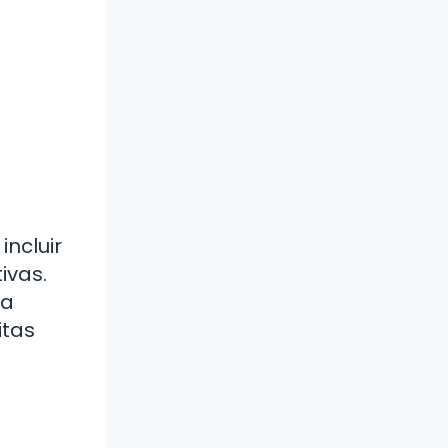
ncluir
ivas.
la
itas