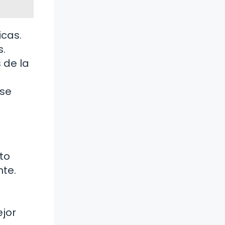
icas.
s.
 de la
 se
to
te.
jor