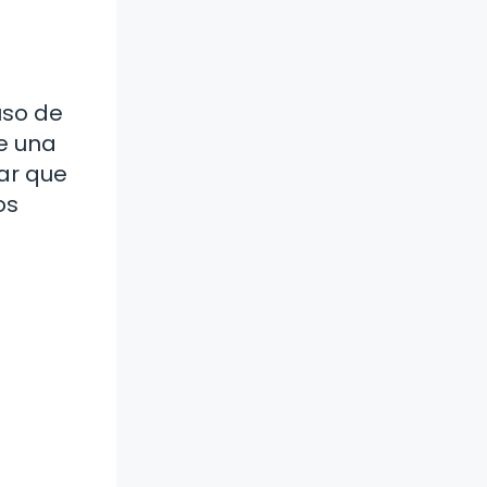
uso de
e una
dar que
os