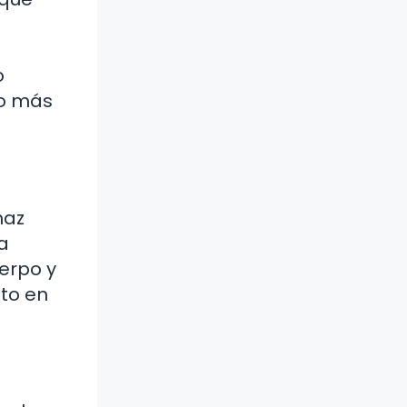
o
to más
haz
a
erpo y
to en