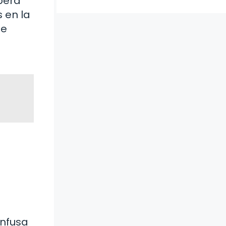
spera
 en la
te
onfusa