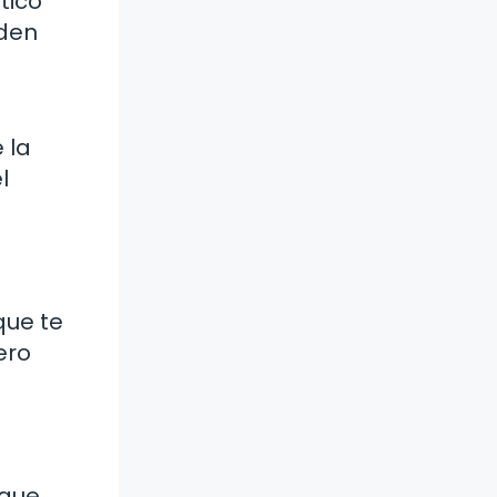
tico
eden
 la
l
que te
ero
 que