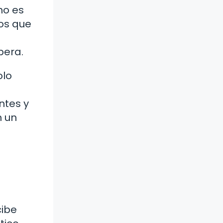
no es
os que
pera.
olo
ntes y
n un
cibe