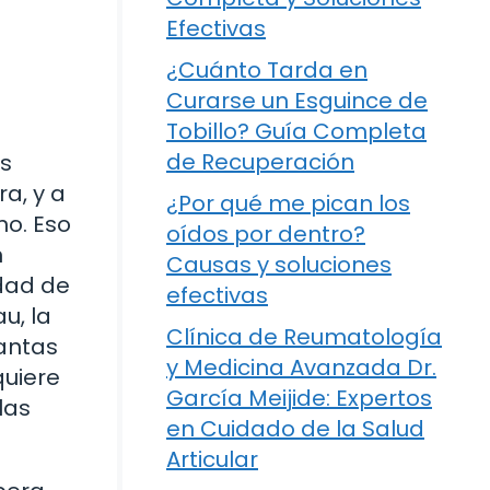
Efectivas
¿Cuánto Tarda en
Curarse un Esguince de
Tobillo? Guía Completa
de Recuperación
as
a, y a
¿Por qué me pican los
o. Eso
oídos por dentro?
n
Causas y soluciones
idad de
efectivas
u, la
Clínica de Reumatología
tantas
y Medicina Avanzada Dr.
quiere
García Meijide: Expertos
las
en Cuidado de la Salud
Articular