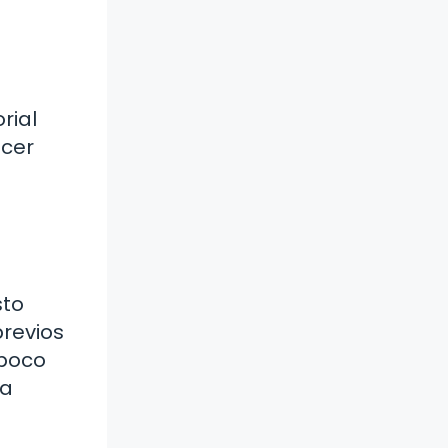
rial
acer
sto
previos
 poco
ra