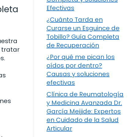
pleta
Efectivas
¿Cuánto Tarda en
Curarse un Esguince de
Tobillo? Guía Completa
uestra
de Recuperación
 tratar
¿Por qué me pican los
s.
oídos por dentro?
Causas y soluciones
as
efectivas
Clínica de Reumatología
ones
y Medicina Avanzada Dr.
García Meijide: Expertos
en Cuidado de la Salud
Articular