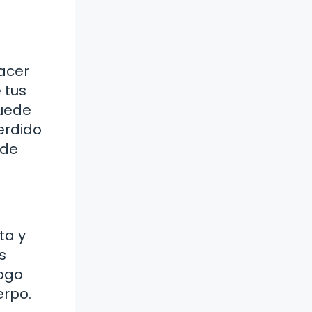
acer
 tus
puede
erdido
 de
ta y
s
logo
erpo.