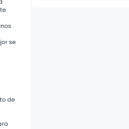
d
te
unos
jor se
nto de
ara