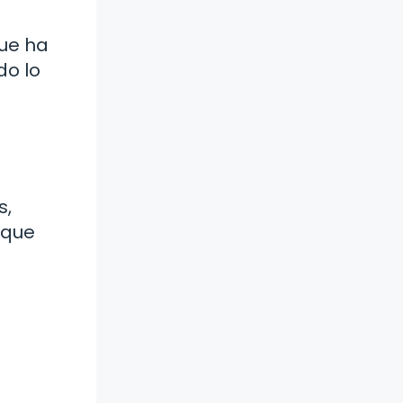
l
que ha
do lo
s,
 que