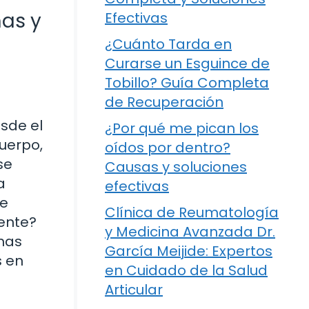
mas y
Efectivas
¿Cuánto Tarda en
Curarse un Esguince de
Tobillo? Guía Completa
de Recuperación
sde el
¿Por qué me pican los
cuerpo,
oídos por dentro?
se
Causas y soluciones
a
efectivas
de
Clínica de Reumatología
mente?
y Medicina Avanzada Dr.
mas
García Meijide: Expertos
s en
en Cuidado de la Salud
Articular