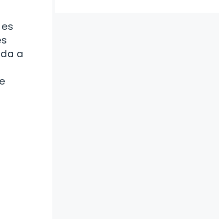
 es
es
uda a
de