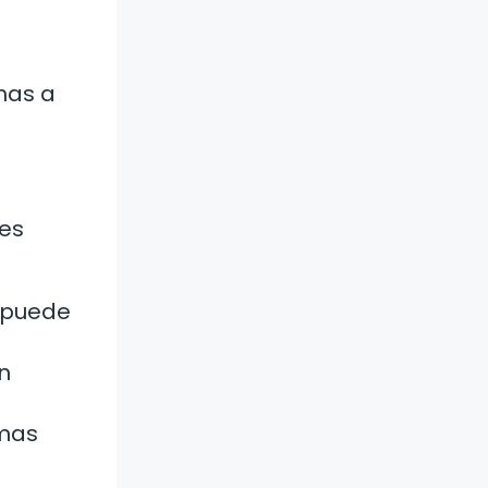
mas a
nes
n puede
n
emas