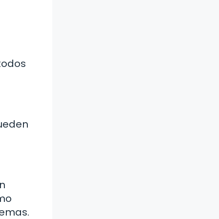
étodos
pueden
en
omo
lemas.