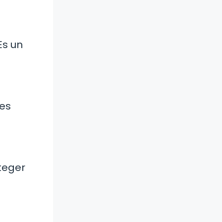
Es un
des
oteger