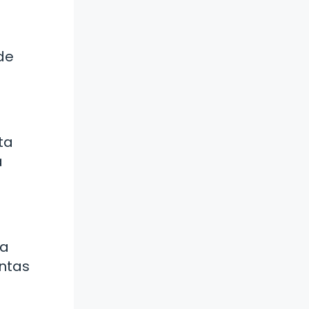
de
ta
a
ra
entas