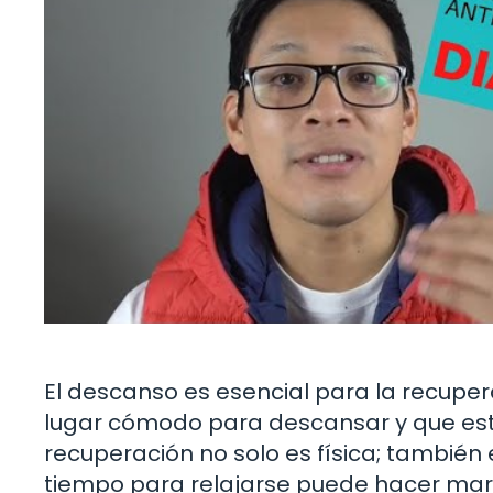
El descanso es esencial para la recuper
lugar cómodo para descansar y que est
recuperación no solo es física; tambié
tiempo para relajarse puede hacer mara