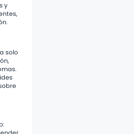
s y
entes,
ón.
a solo
ón,
tomas.
vides
 sobre
o:
tender