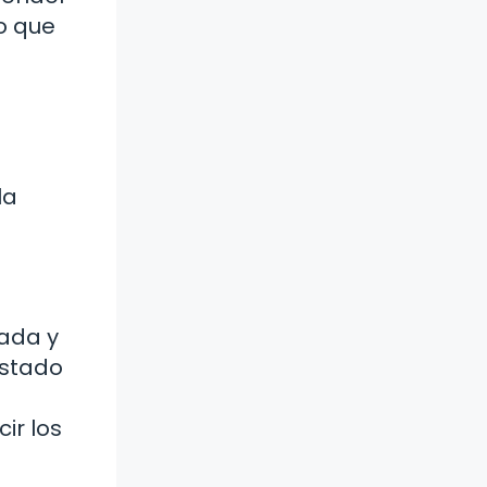
no que
la
rada y
ostado
ir los