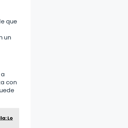
de que
n un
 a
ta con
puede
la: Lo