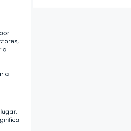
 por
tores,
ria
n a
lugar,
gnifica