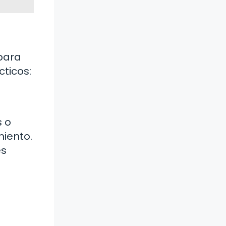
para
cticos:
s o
miento.
es