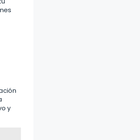
tu
ones
ación
a
vo y