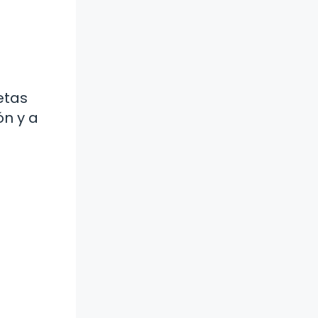
etas
ón y a