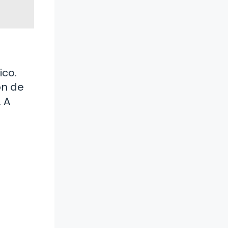
co.
ón de
 A