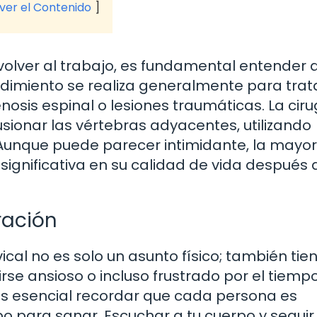
 ver el Contenido
volver al trabajo, es fundamental entender 
cedimiento se realiza generalmente para trat
osis espinal o lesiones traumáticas. La ciru
usionar las vértebras adyacentes, utilizando
n. Aunque puede parecer intimidante, la mayo
gnificativa en su calidad de vida después 
ración
ical no es solo un asunto físico; también tie
se ansioso o incluso frustrado por el tiemp
es esencial recordar que cada persona es
o para sanar. Escuchar a tu cuerpo y seguir