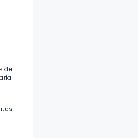
s de
aria.
ntas
n