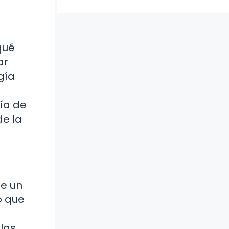
qué
ar
gía
ría de
de la
ne un
o que
 las