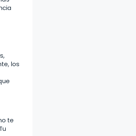
ncia
s,
te, los
 que
mo te
¿Tu