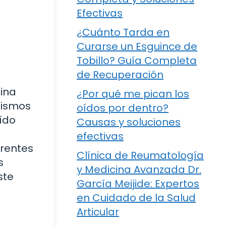
Efectivas
¿Cuánto Tarda en
Curarse un Esguince de
Tobillo? Guía Completa
de Recuperación
ina
¿Por qué me pican los
nismos
oídos por dentro?
ído
Causas y soluciones
efectivas
erentes
Clínica de Reumatología
s
y Medicina Avanzada Dr.
ste
García Meijide: Expertos
en Cuidado de la Salud
Articular