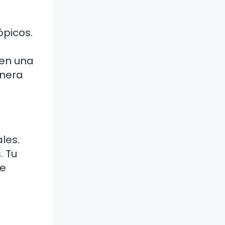
picos.
 en una
anera
les.
. Tu
de