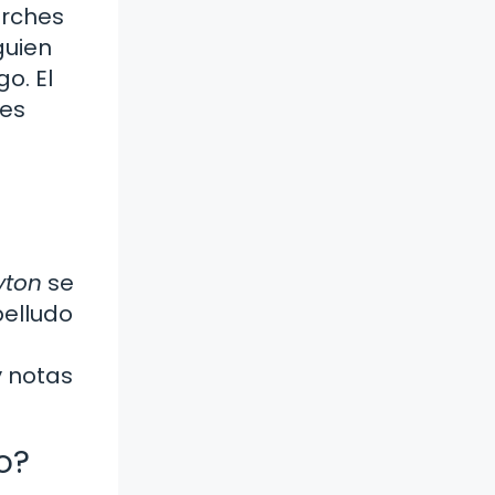
arches
guien
o. El
nes
yton
se
belludo
y notas
o?