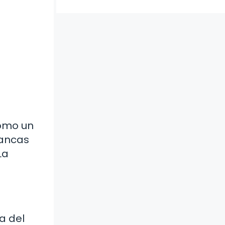
como un
lancas
La
a del