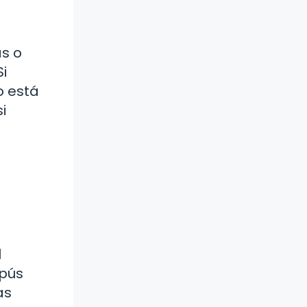
s o
i
o está
i
l
mpús
as