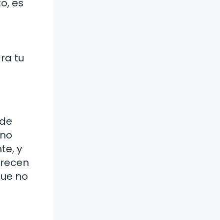
o, es
ra tu
ede
 no
te, y
arecen
que no