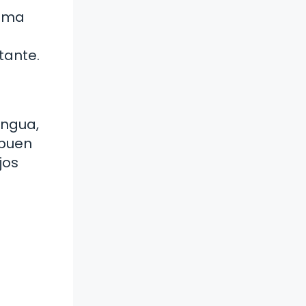
tema
tante.
engua,
 buen
jos