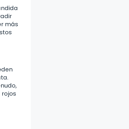
andida
adir
ser más
stos
ueden
ta.
enudo,
 rojos