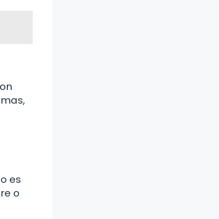
son
omas,
no es
re o