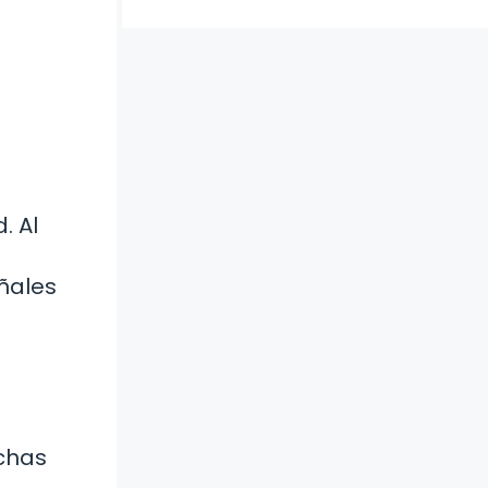
. Al
eñales
chas