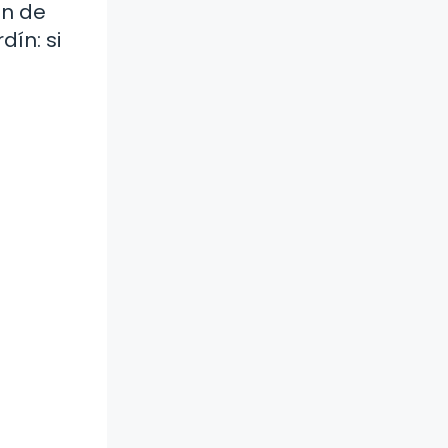
ón de
dín: si