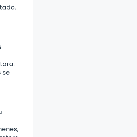
atado,
s
tara.
s se
u
menes,