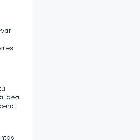
evar
ca es
tu
la idea
cerá!
entos