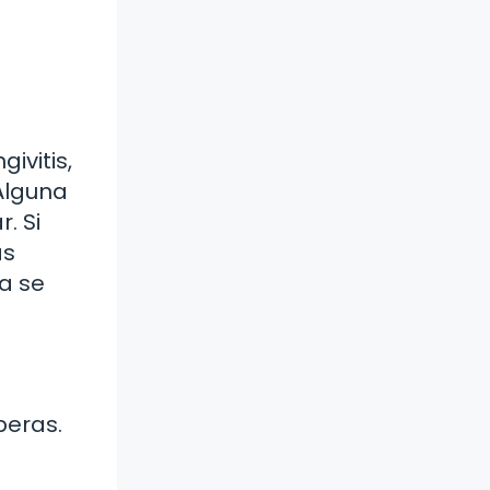
ivitis,
¿Alguna
. Si
as
a se
peras.