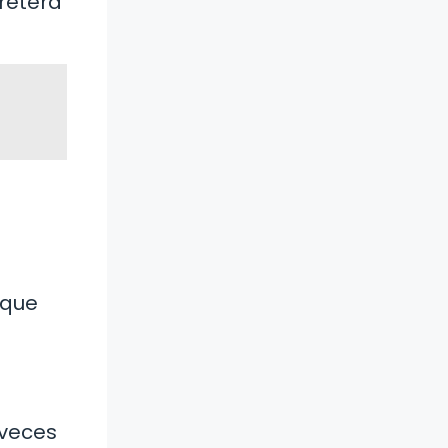
retera
 que
 veces