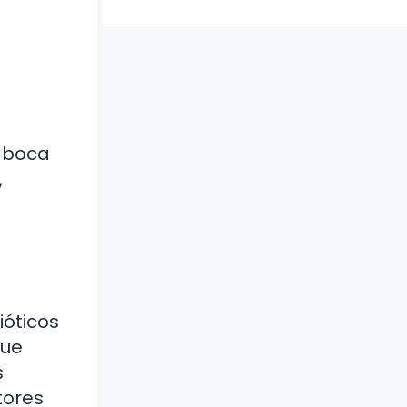
a boca
,
óticos
que
s
tores