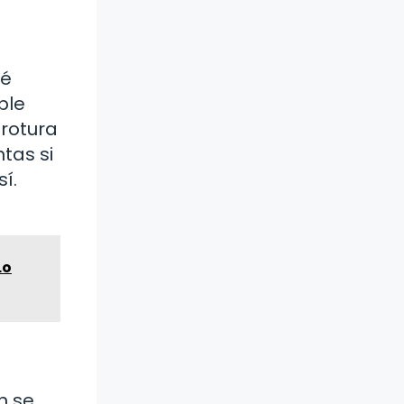
né
ble
 rotura
tas si
í.
Lo
n se