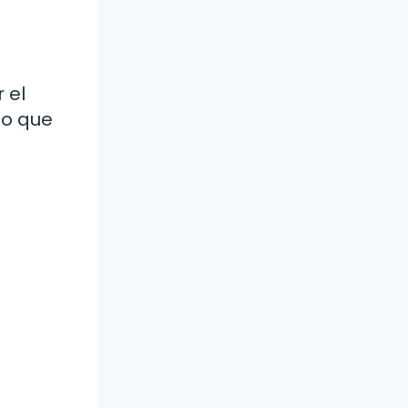
 el
no que