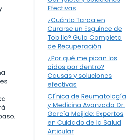
y
Efectivas
¿Cuánto Tarda en
Curarse un Esguince de
Tobillo? Guía Completa
de Recuperación
¿Por qué me pican los
oídos por dentro?
na
Causas y soluciones
 es
efectivas
Clínica de Reumatología
ca
y Medicina Avanzada Dr.
rá
García Meijide: Expertos
paso.
en Cuidado de la Salud
Articular