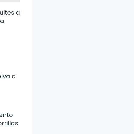
ultes a
ia
lva a
iento
rrillas