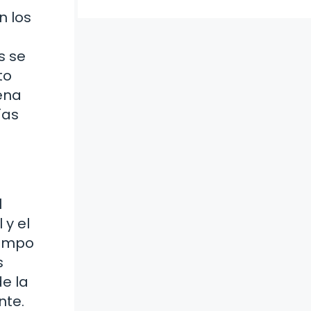
n los
a
s se
to
ena
ías
l
 y el
iempo
s
e la
nte.