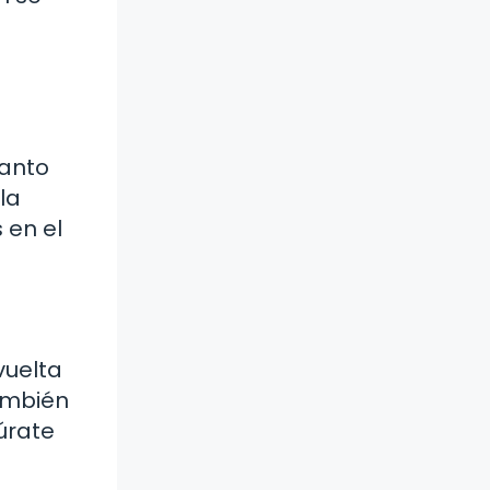
tanto
la
 en el
vuelta
también
úrate