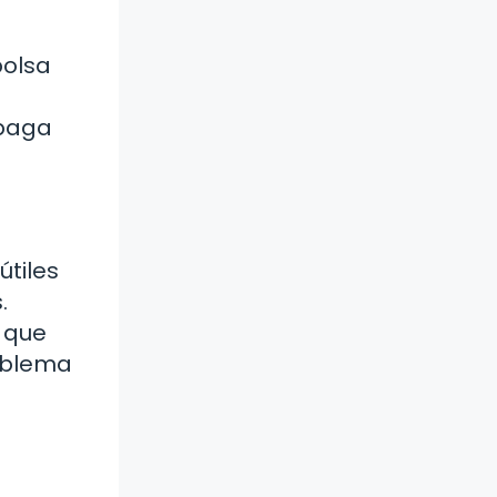
bolsa
apaga
útiles
.
a que
oblema