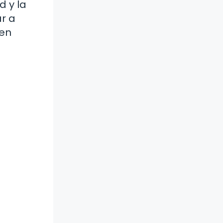
d y la
ar a
 en
n