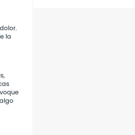
dolor.
e la
s,
icas
rovoque
 algo