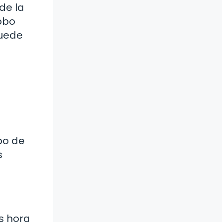
de la
lobo
puede
ipo de
s
s hora