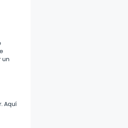
e
de
r un
r. Aquí