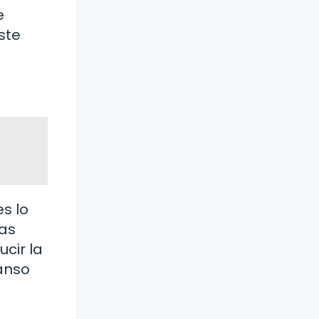
e
ste
s lo
has
cir la
anso