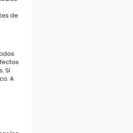
tes de
todos
efectos
. Si
co. A