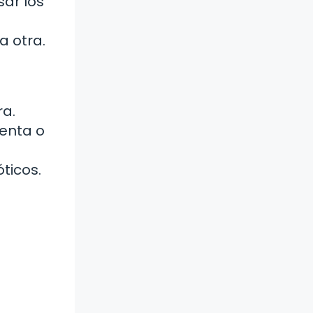
sar los
a otra.
ra.
uenta o
ticos.