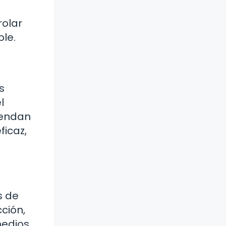
rolar
le.
s
l
vendan
ficaz,
s de
ción,
medios