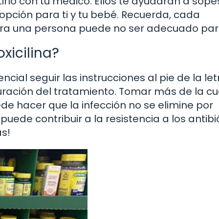
rlo con tu médico. Ellos te ayudarán a sope
r opción para ti y tu bebé. Recuerda, cada
ara una persona puede no ser adecuado par
xicilina?
ncial seguir las instrucciones al pie de la let
a duración del tratamiento. Tomar más de la c
e hacer que la infección no se elimine por
de contribuir a la resistencia a los antibió
as!