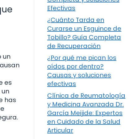
que
Efectivas
¿Cuánto Tarda en
Curarse un Esguince de
Tobillo? Guía Completa
de Recuperación
o un
¿Por qué me pican los
causan
oídos por dentro?
Causas y soluciones
e es
efectivas
 un
Clínica de Reumatología
te has
y Medicina Avanzada Dr.
te
García Meijide: Expertos
egura.
en Cuidado de la Salud
Articular