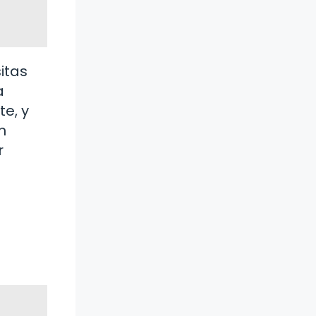
itas
a
e, y
n
r