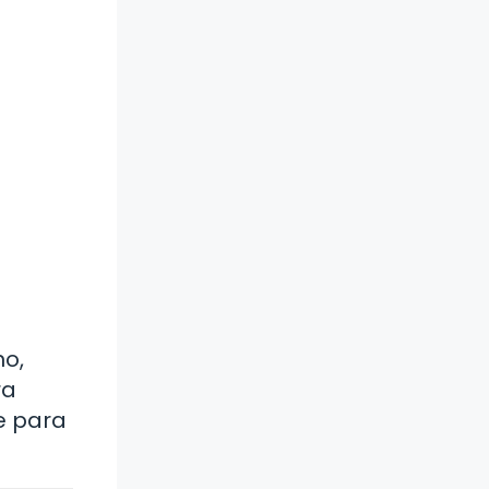
no,
ra
e para