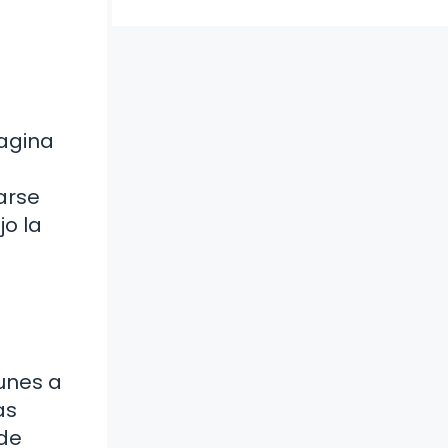
magina
arse
o la
munes a
as
ede