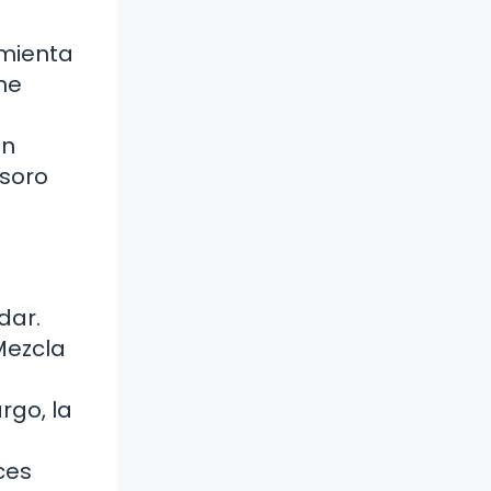
amienta
ne
ún
esoro
dar.
Mezcla
rgo, la
ces