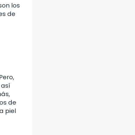
son los
es de
Pero,
 así
más,
pos de
 piel