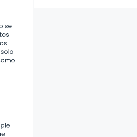
o se
tos
nos
 solo
 como
mple
ue