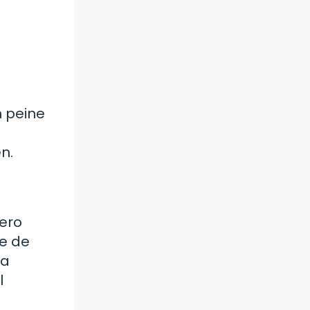
n peine
n.
uero
te de
la
l