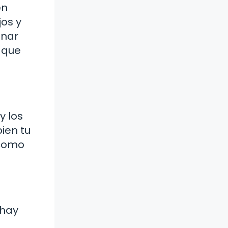
en
jos y
inar
 que
y los
ien tu
 como
 hay