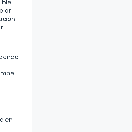
ible
ejor
ación
r.
, donde
rompe
to en