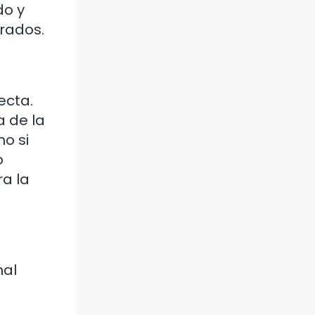
do y
urados.
ecta.
a de la
mo si
o
ra la
mal