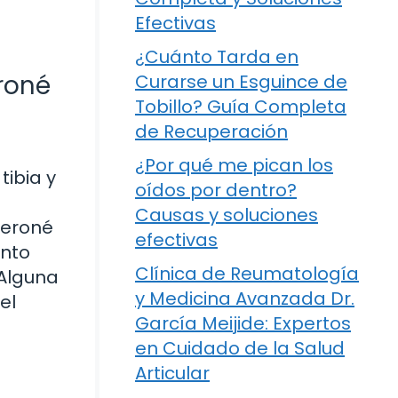
Efectivas
¿Cuánto Tarda en
roné
Curarse un Esguince de
Tobillo? Guía Completa
de Recuperación
¿Por qué me pican los
ibia y
oídos por dentro?
Causas y soluciones
peroné
efectivas
ento
Clínica de Reumatología
¿Alguna
y Medicina Avanzada Dr.
el
García Meijide: Expertos
en Cuidado de la Salud
Articular