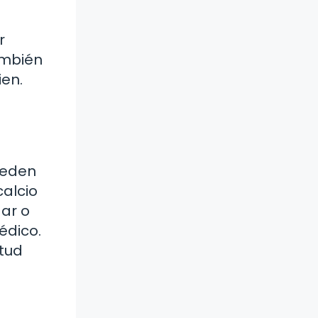
r
ambién
ien.
ueden
calcio
dar o
édico.
tud