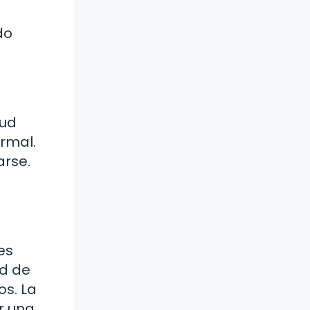
do
lud
ormal.
arse.
es
ad de
os. La
r una