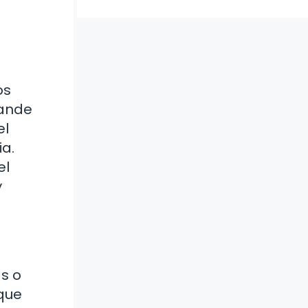
os
rande
el
ia.
el
y
as o
 que