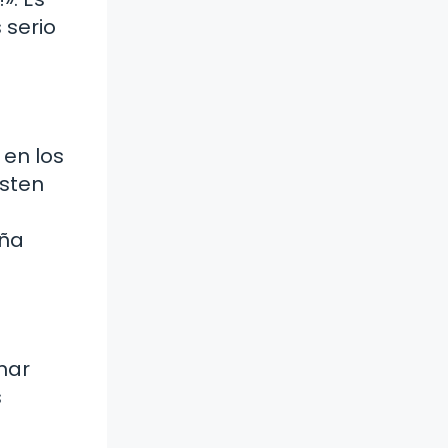
 serio
 en los
isten
eña
nar
s