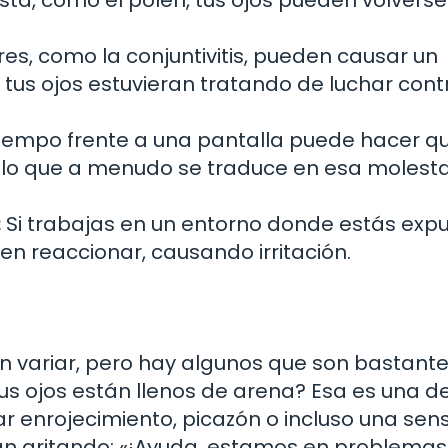
sta, como el polen, tus ojos pueden volverse
res, como la conjuntivitis, pueden causar un
 tus ojos estuvieran tratando de luchar cont
empo frente a una pantalla puede hacer qu
, lo que a menudo se traduce en esa molest
:
Si trabajas en un entorno donde estás exp
en reaccionar, causando irritación.
n variar, pero hay algunos que son bastant
s ojos están llenos de arena? Esa es una de
r enrojecimiento, picazón o incluso una sen
ran gritando: «¡Ayuda, estamos en problemas!