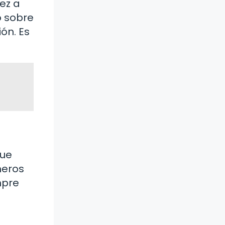
ez a
o sobre
ón. Es
que
meros
mpre