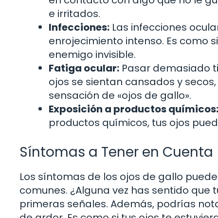
en contacto con algo que no le gu
e irritados.
Infecciones:
Las infecciones ocula
enrojecimiento intenso. Es como si
enemigo invisible.
Fatiga ocular:
Pasar demasiado ti
ojos se sientan cansados y secos
sensación de «ojos de gallo».
Exposición a productos químicos
productos químicos, tus ojos pued
Síntomas a Tener en Cuenta
Los síntomas de los ojos de gallo puede
comunes. ¿Alguna vez has sentido que tu
primeras señales. Además, podrías nota
de ardor. Es como si tus ojos te estuvie