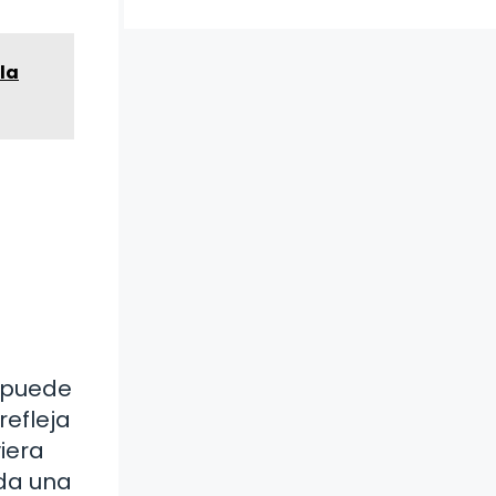
la
e puede
refleja
iera
ada una