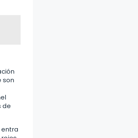
ación
e son
el
s de
 entra