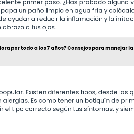
celente primer paso. ¿Has probado alguna v
apa un paño limpio en agua fría y colócal
 ayudar a reducir la inflamación y la irritaci
abrazo a tus ojos.
 llora por todo a los 7 años? Consejos para manejar la
popular. Existen diferentes tipos, desde las 
n alergias. Es como tener un botiquín de pri
ir el tipo correcto según tus síntomas, y sie