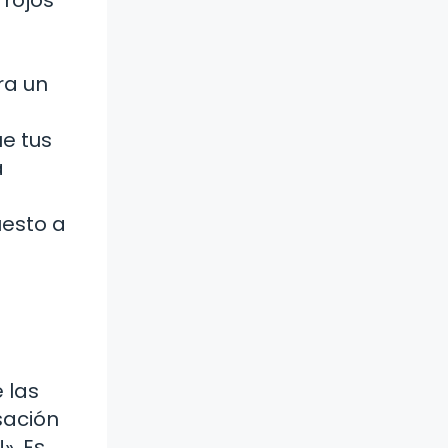
 rojos
ra un
e tus
a
uesto a
e
 las
sación
». Es