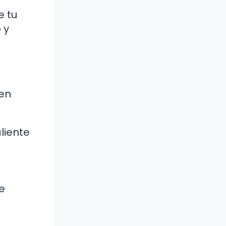
e tu
 y
den
liente
n
e