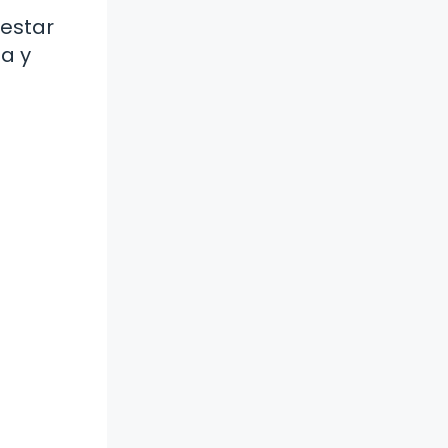
 estar
a y