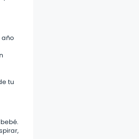
n año
n
de tu
 bebé.
pirar,