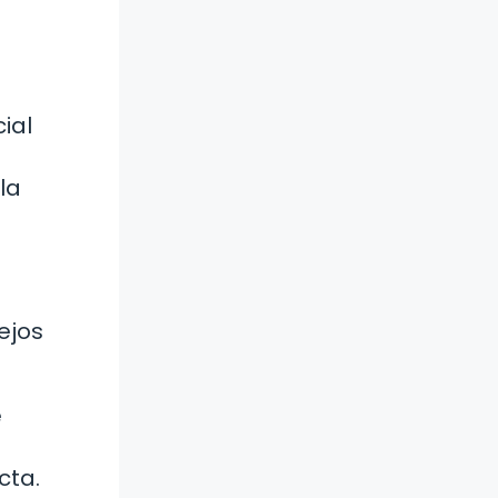
ial
la
ejos
é
cta.