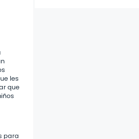
a
un
os
ue les
ar que
niños
s para