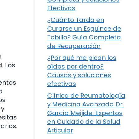
Efectivas
¿Cuánto Tarda en
Curarse un Esguince de
Tobillo? Guía Completa
de Recuperación
é
¿Por qué me pican los
. Los
oídos por dentro?
Causas y soluciones
entos
efectivas
a
Clínica de Reumatología
os
y Medicina Avanzada Dr.
 y
García Meijide: Expertos
esitas
en Cuidado de la Salud
arios.
Articular