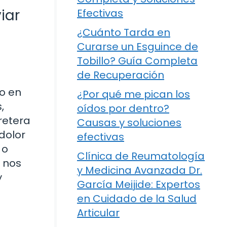
iar
Efectivas
¿Cuánto Tarda en
Curarse un Esguince de
Tobillo? Guía Completa
de Recuperación
o en
¿Por qué me pican los
,
oídos por dentro?
retera
Causas y soluciones
dolor
efectivas
 o
Clínica de Reumatología
o nos
y Medicina Avanzada Dr.
y
García Meijide: Expertos
en Cuidado de la Salud
Articular