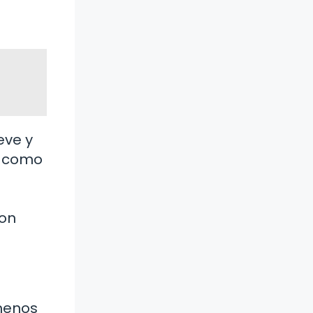
eve y
l como
con
 menos