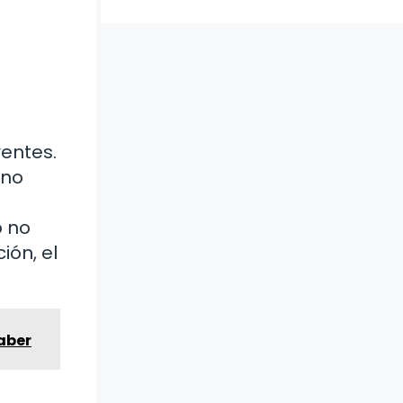
entes.
ino
o no
ión, el
aber