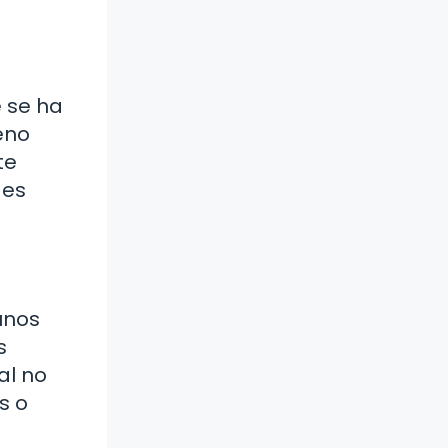
 se ha
feno
te
 es
unos
s
al no
s o