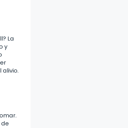
l? La
o y
o
ser
alivio.
tomar.
 de