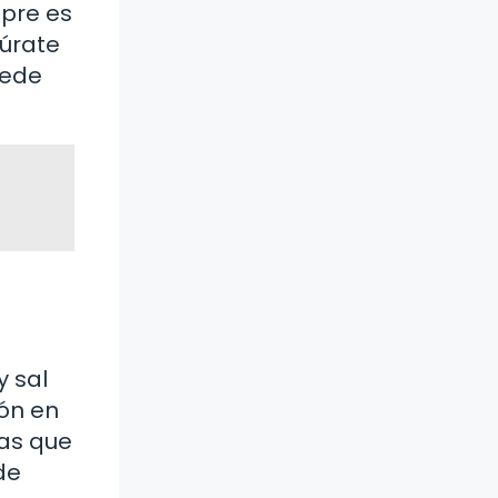
pre es
úrate
uede
y sal
món en
nas que
de