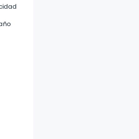
icidad
daño