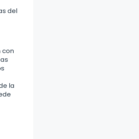
as del
 con
nas
os
de la
uede