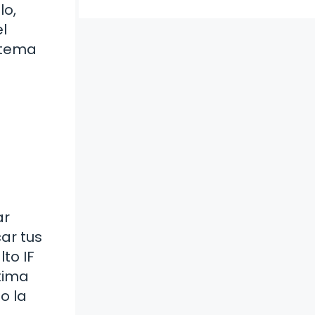
lo,
l
e tema
ar
ar tus
lto IF
ltima
o la