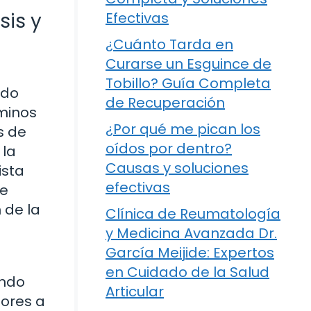
sis y
Efectivas
¿Cuánto Tarda en
Curarse un Esguince de
Tobillo? Guía Completa
ado
de Recuperación
minos
¿Por qué me pican los
s de
oídos por dentro?
 la
Causas y soluciones
ista
efectivas
ce
 de la
Clínica de Reumatología
y Medicina Avanzada Dr.
García Meijide: Expertos
en Cuidado de la Salud
undo
Articular
tores a