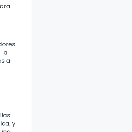
para
adores
 la
os a
llas
ica, y
 una