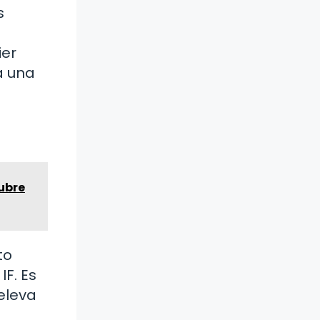
s
ier
a una
ubre
to
IF. Es
 eleva