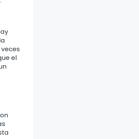
.
hay
la
s veces
que el
 un
con
as
sta