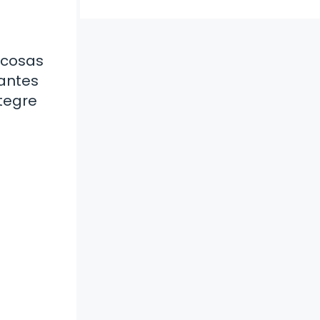
 cosas
antes
tegre