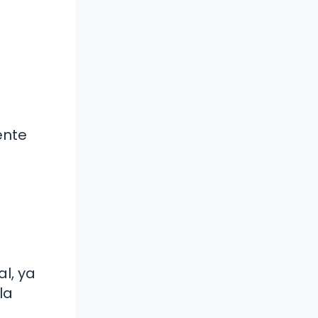
ente
al, ya
la