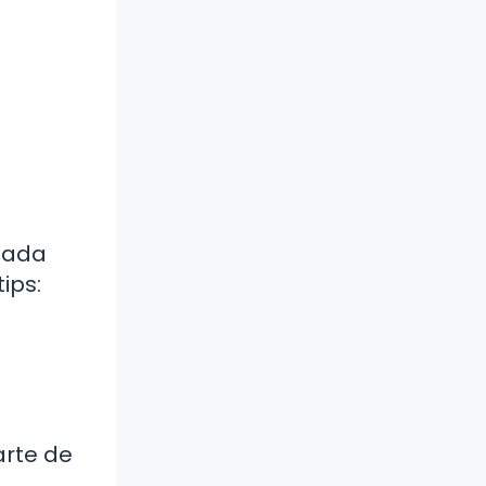
 nada
ips:
arte de