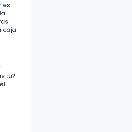
r es
da.
ras
a caja
r
as tú?
el