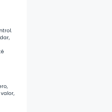
trol.
dar,
té
ero,
valor,