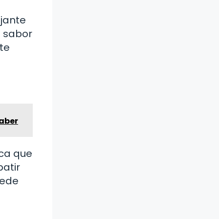
ajante
u sabor
te
Saber
ica que
atir
uede