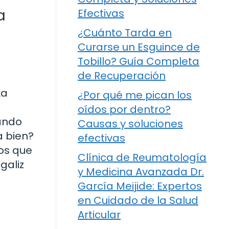
a
Efectivas
¿Cuánto Tarda en
Curarse un Esguince de
Tobillo? Guía Completa
de Recuperación
La
¿Por qué me pican los
oídos por dentro?
lando
Causas y soluciones
a bien?
efectivas
ios que
Clínica de Reumatología
galiz
y Medicina Avanzada Dr.
García Meijide: Expertos
en Cuidado de la Salud
Articular