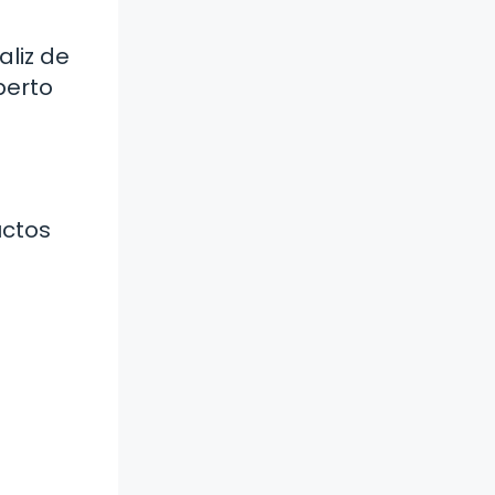
aliz de
perto
uctos