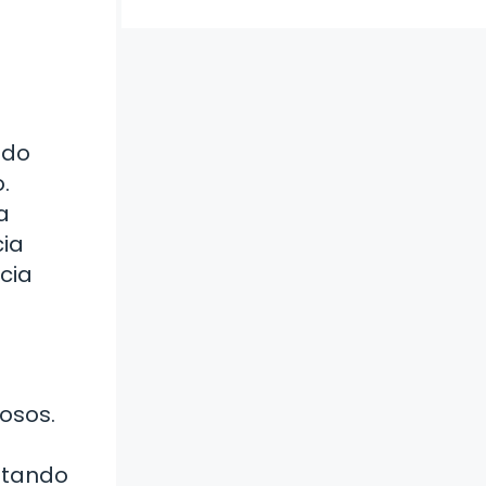
ido
.
a
cia
cia
iosos.
rutando