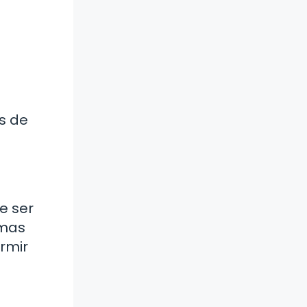
s de
e ser
emas
ormir