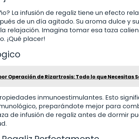
o? La infusión de regaliz tiene un efecto rel
ués de un día agitado. Su aroma dulce y s
a relajación. Imagina tomar esa taza calien
to. ¡Qué placer!
ógico
or Operación de Rizartrosis: Todo lo que Necesitas 
propiedades inmunoestimulantes. Esto signif
inmunológico, preparándote mejor para comb
za de infusión de regaliz antes de dormir p
ud.