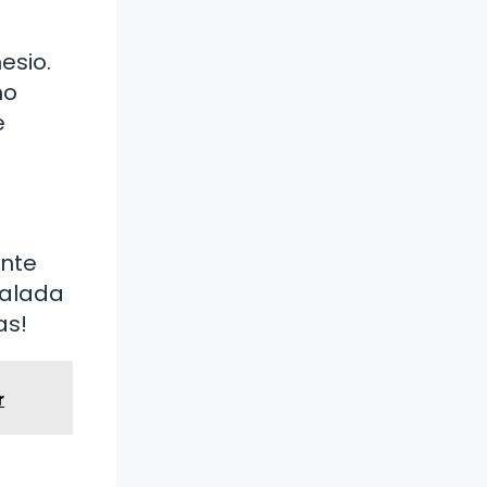
esio.
mo
e
ente
salada
as!
r