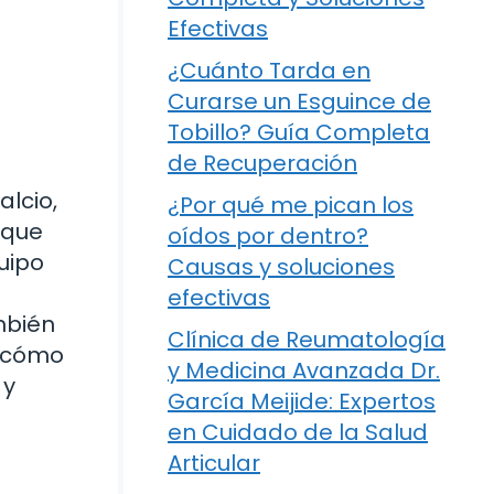
Efectivas
¿Cuánto Tarda en
Curarse un Esguince de
Tobillo? Guía Completa
de Recuperación
lcio,
¿Por qué me pican los
 que
oídos por dentro?
uipo
Causas y soluciones
efectivas
mbién
Clínica de Reumatología
r cómo
y Medicina Avanzada Dr.
 y
García Meijide: Expertos
en Cuidado de la Salud
Articular