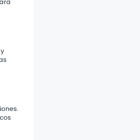
para
ay
as
iones.
ecos