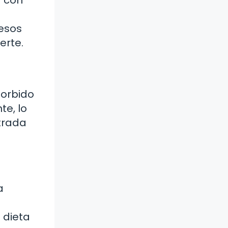
a con
uesos
erte.
sorbido
te, lo
trada
a
 dieta