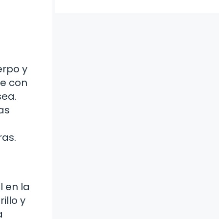
erpo y
te con
sea.
as
ras.
 en la
illo y
a