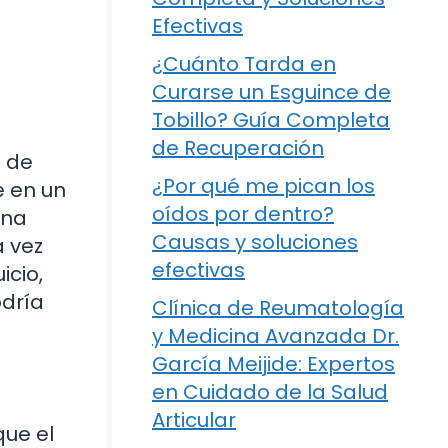
Efectivas
¿Cuánto Tarda en
Curarse un Esguince de
Tobillo? Guía Completa
de Recuperación
a de
¿Por qué me pican los
e en un
oídos por dentro?
una
Causas y soluciones
a vez
efectivas
icio,
odría
Clínica de Reumatología
y Medicina Avanzada Dr.
García Meijide: Expertos
en Cuidado de la Salud
Articular
que el