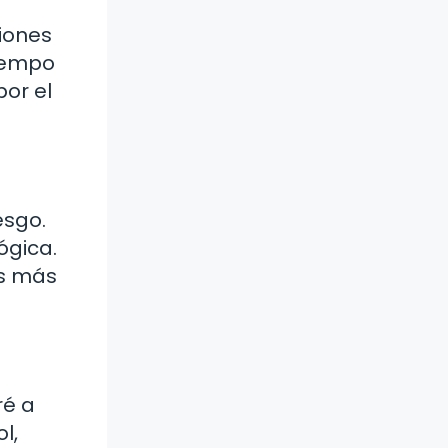
iones
tiempo
por el
esgo.
ógica.
os más
ré a
l,