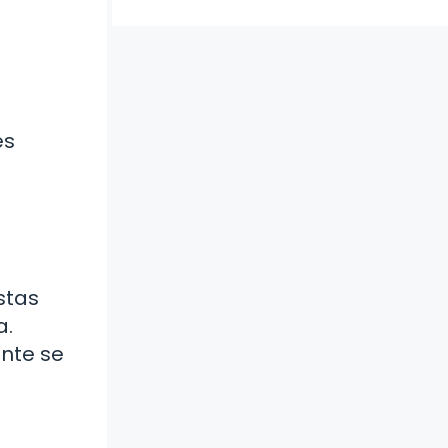
es
Estas
a.
nte se