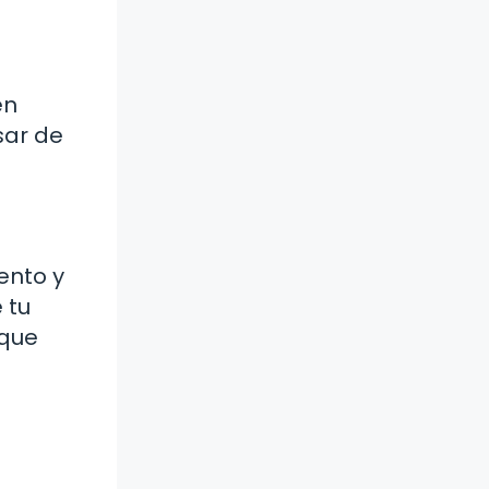
en
sar de
ento y
 tu
 que