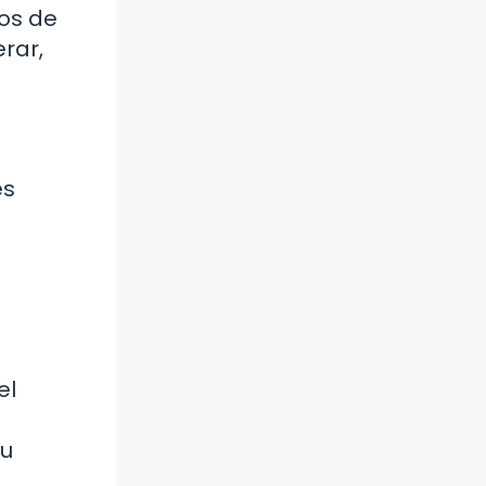
os de
rar,
es
el
tu