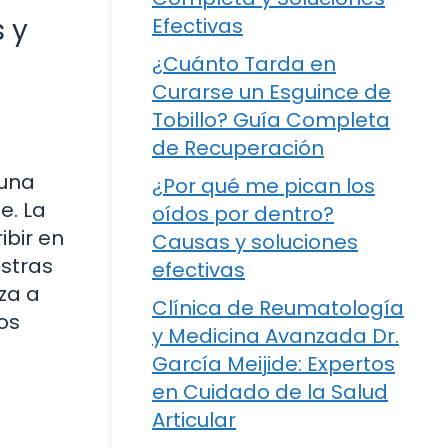
 y
Efectivas
¿Cuánto Tarda en
Curarse un Esguince de
Tobillo? Guía Completa
de Recuperación
 una
¿Por qué me pican los
e. La
oídos por dentro?
ibir en
Causas y soluciones
estras
efectivas
za a
Clínica de Reumatología
os
y Medicina Avanzada Dr.
García Meijide: Expertos
en Cuidado de la Salud
Articular