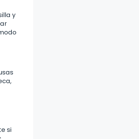
lla y
ar
ómodo
ausas
eca,
e si
s