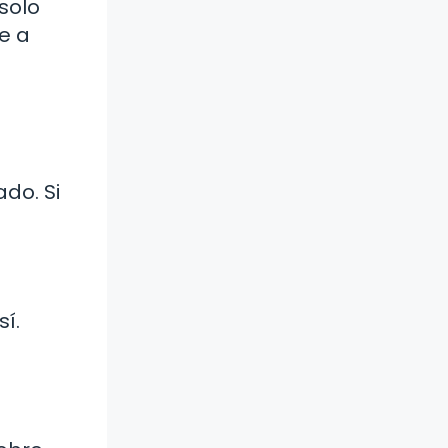
solo
e a
do. Si
í.