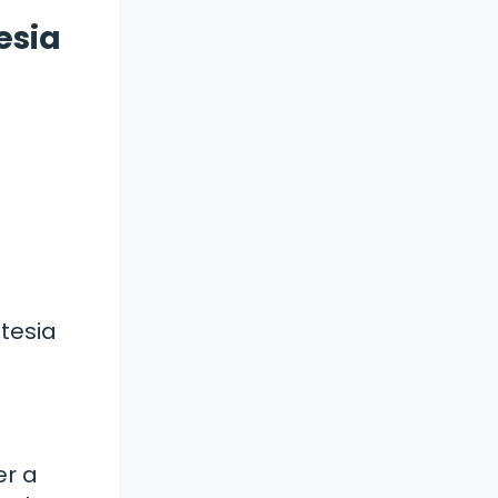
esia
tesia
er a