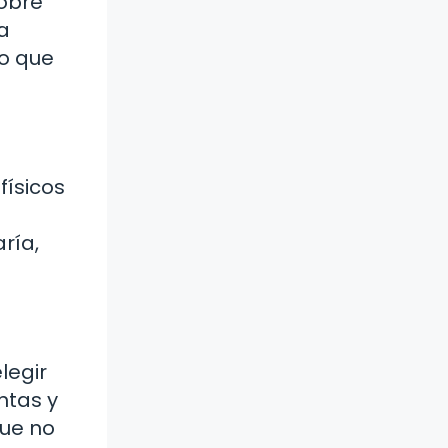
sobre
a
no que
físicos
ría,
legir
ntas y
que no