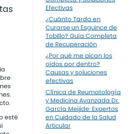
tas
Efectivas
¿Cuánto Tarda en
Curarse un Esguince de
Tobillo? Guía Completa
de Recuperación
¿Por qué me pican los
oídos por dentro?
ia
Causas y soluciones
obre
efectivas
ones
Clínica de Reumatología
nes.
y Medicina Avanzada Dr.
cto.
García Meijide: Expertos
en Cuidado de la Salud
o esté
Articular
i