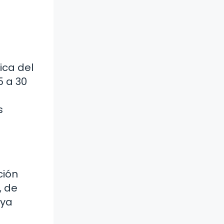
ica del
5 a 30
s
ción
, de
aya