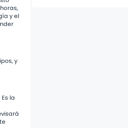
esto
horas,
ía y el
onder
pos, y
Es la
evisará
te