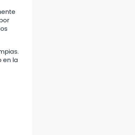
mente
por
sos
mpias.
 en la