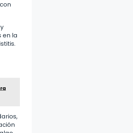
 con
uy
 en la
titis.
ara
arios,
ación