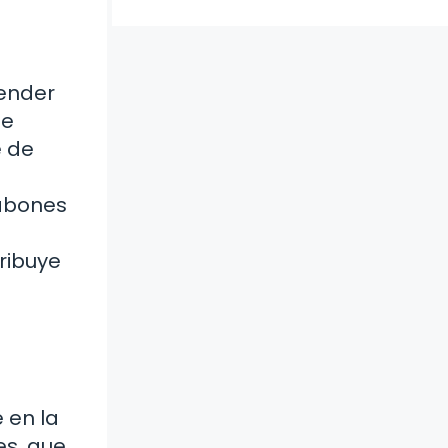
tender
de
e de
jabones
ribuye
 en la
es, que