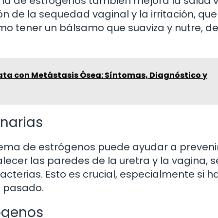
rema de estrógenos también mejora la salud 
ón de la sequedad vaginal y la irritación, qu
o tener un bálsamo que suaviza y nutre, d
ata con Metástasis Ósea: Síntomas, Diagnóstico y
inarias
crema de estrógenos puede ayudar a preveni
talecer las paredes de la uretra y la vagina, 
cterias. Esto es crucial, especialmente si h
l pasado.
ógenos