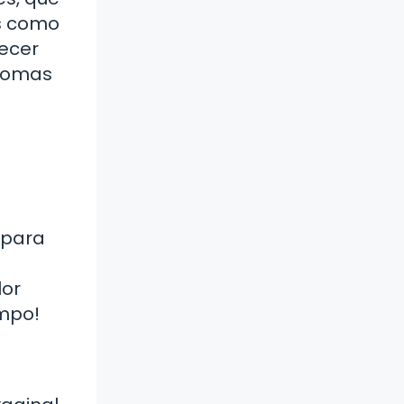
Es como
recer
ntomas
 para
lor
empo!