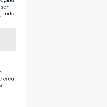
vaginal
e son
ejando
r
se crea
as