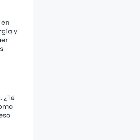
 en
rgía y
mer
as
. ¿Te
como
 eso