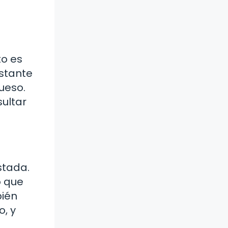
to es
nstante
ueso.
sultar
stada.
o que
bién
o, y