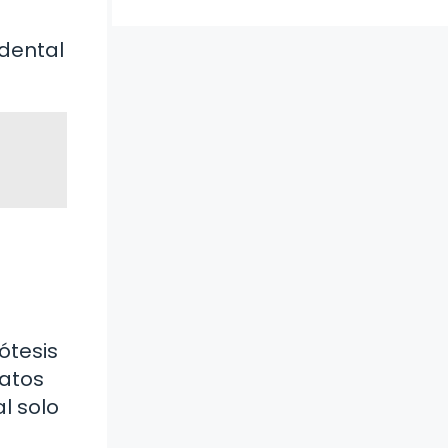
 dental
ótesis
patos
l solo