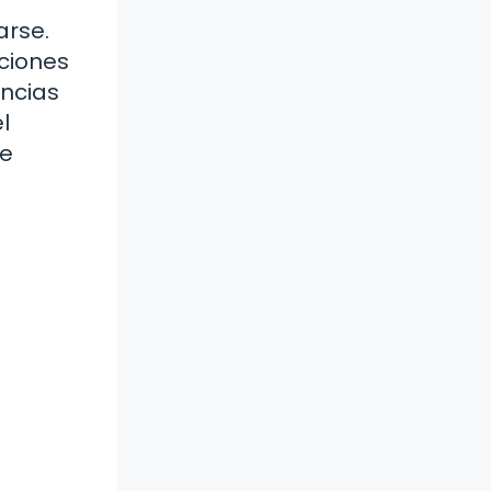
arse.
aciones
encias
l
de