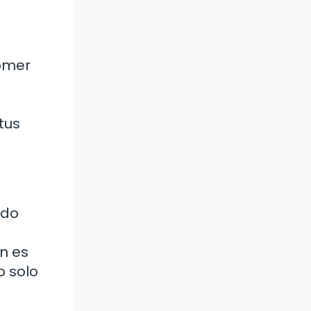
comer
tus
ndo
n es
o solo