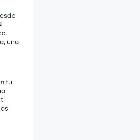
Desde
i
co.
a, una
n tu
mo
ti
tos