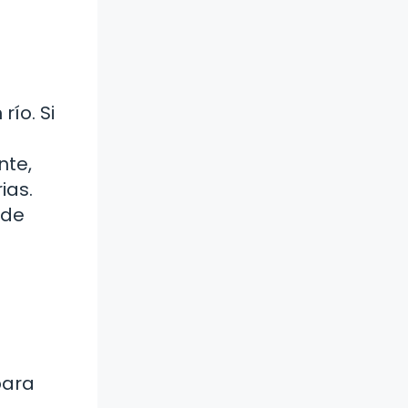
río. Si
nte,
ias.
 de
para