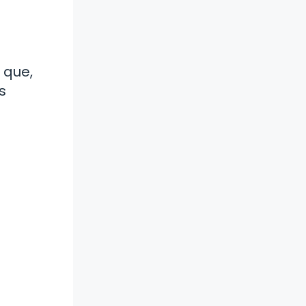
 que,
s