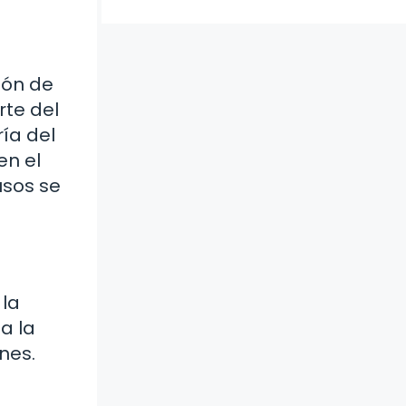
ión de
rte del
ría del
en el
usos se
 la
a la
nes.