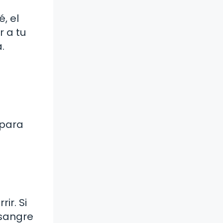
, el
r a tu
.
 para
ir. Si
 sangre