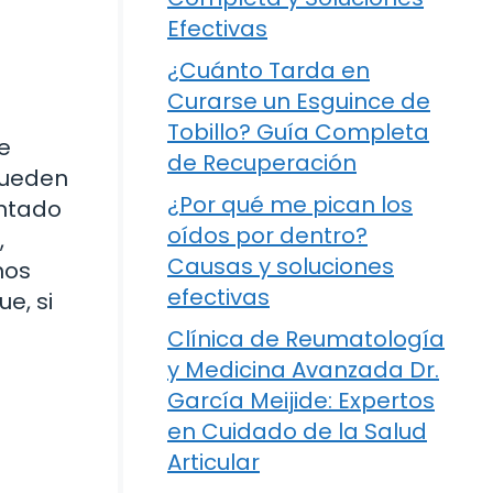
Efectivas
¿Cuánto Tarda en
Curarse un Esguince de
Tobillo? Guía Completa
e
de Recuperación
 pueden
¿Por qué me pican los
entado
oídos por dentro?
,
Causas y soluciones
nos
efectivas
e, si
Clínica de Reumatología
y Medicina Avanzada Dr.
García Meijide: Expertos
en Cuidado de la Salud
Articular