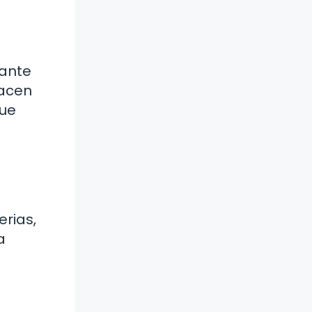
lante
lacen
que
rias,
a