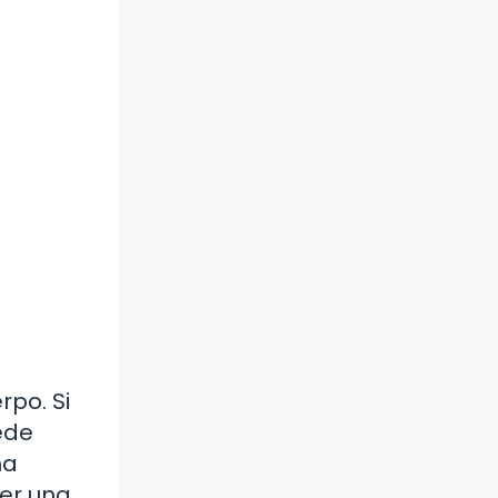
rpo. Si
ede
na
cer una