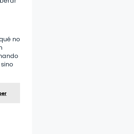
iberar
 qué no
n
enando
 sino
ber