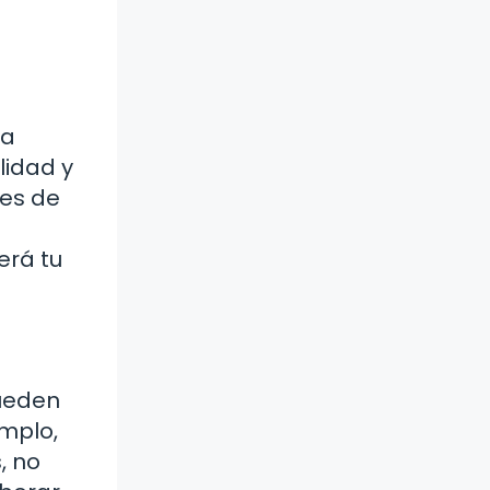
 a
lidad y
des de
erá tu
pueden
emplo,
, no