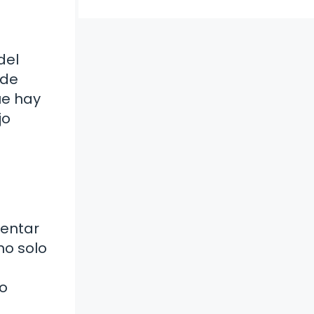
del
ede
ue hay
jo
mentar
no solo
lo