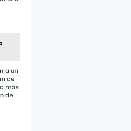
a
r a un
an de
ema más
ón de