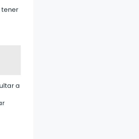
 tener
ltar a
ar