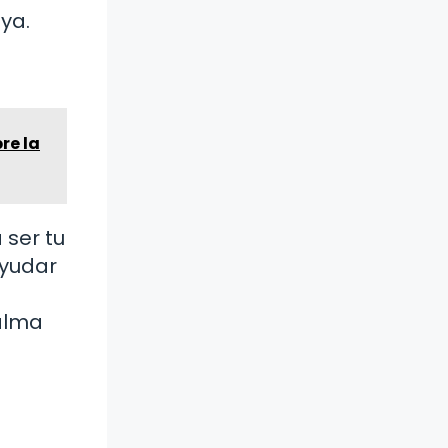
ya.
re la
 ser tu
ayudar
 alma