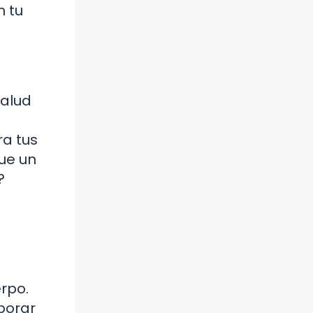
n tu
salud
ra tus
ue un
?
rpo.
porar