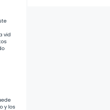
ste
a vid
tos
do
puede
o y los