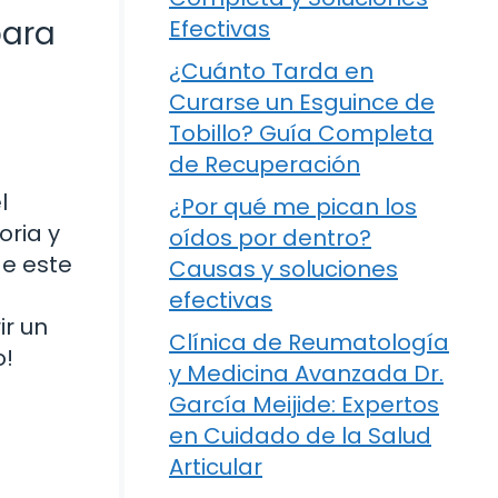
para
Efectivas
¿Cuánto Tarda en
Curarse un Esguince de
Tobillo? Guía Completa
de Recuperación
l
¿Por qué me pican los
oria y
oídos por dentro?
de este
Causas y soluciones
efectivas
ir un
Clínica de Reumatología
o!
y Medicina Avanzada Dr.
García Meijide: Expertos
en Cuidado de la Salud
Articular