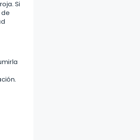
oja. Si
 de
ad
umirla
ación.