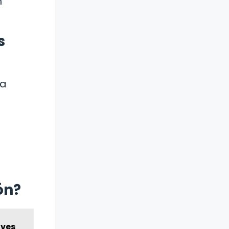
n
s
ra
ón?
aves