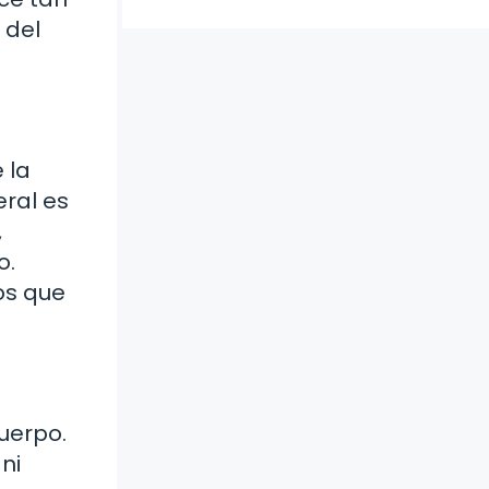
 del
 la
ral es
,
o.
os que
uerpo.
ni