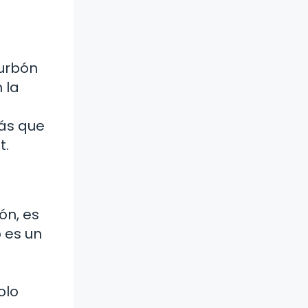
Turbón
 la
rás que
t.
ón, es
 es un
olo