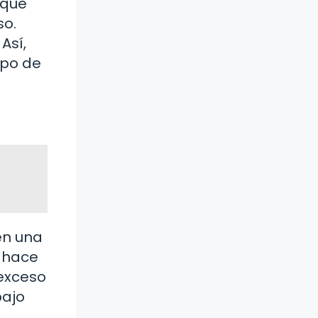
 que
so.
Así,
rpo de
en una
a hace
 exceso
bajo