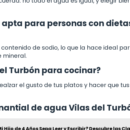
uerda: no todo el agua es igual, y elegir bie
s apta para personas con dieta
o contenido de sodio, lo que la hace ideal pa
 mineral.
el Turbón para cocinar?
lzar el gusto de tus platos y hacer que tus
antial de agua Vilas del Turb
i Hijo de 4 Años Sepa Leer y Escribir? Descubre las Cl