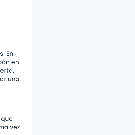
s. En
rbón en
erta,
rar una
a que
ima vez